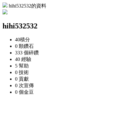
hihi532532的資料
hihi532532
40
積分
0 顆
鑽石
333 個
碎鑽
40
經驗
5
幫助
0
技術
0
貢獻
0 次
宣傳
0 個
金豆