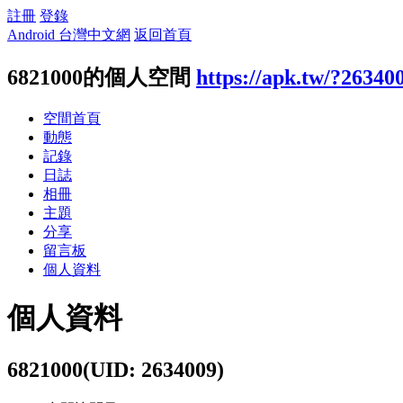
註冊
登錄
Android 台灣中文網
返回首頁
6821000的個人空間
https://apk.tw/?26340
空間首頁
動態
記錄
日誌
相冊
主題
分享
留言板
個人資料
個人資料
6821000
(UID: 2634009)