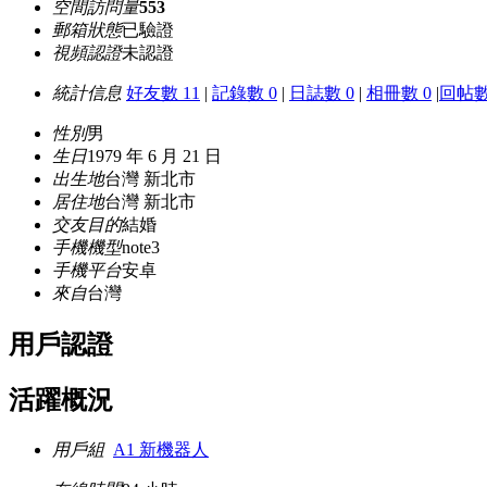
空間訪問量
553
郵箱狀態
已驗證
視頻認證
未認證
統計信息
好友數 11
|
記錄數 0
|
日誌數 0
|
相冊數 0
|
回帖數
性別
男
生日
1979 年 6 月 21 日
出生地
台灣 新北市
居住地
台灣 新北市
交友目的
結婚
手機機型
note3
手機平台
安卓
來自
台灣
用戶認證
活躍概況
用戶組
A1 新機器人