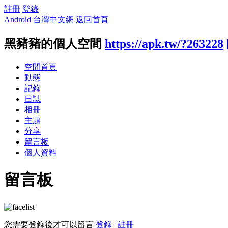
註冊
登錄
Android 台灣中文網
返回首頁
黑豬豬的個人空間
https://apk.tw/?263228
空間首頁
動態
記錄
日誌
相冊
主題
分享
留言板
個人資料
留言板
您需要登錄後才可以留言
登錄
|
註冊