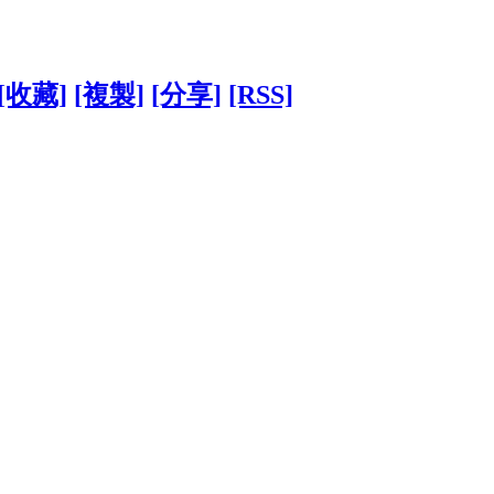
[收藏]
[複製]
[分享]
[RSS]