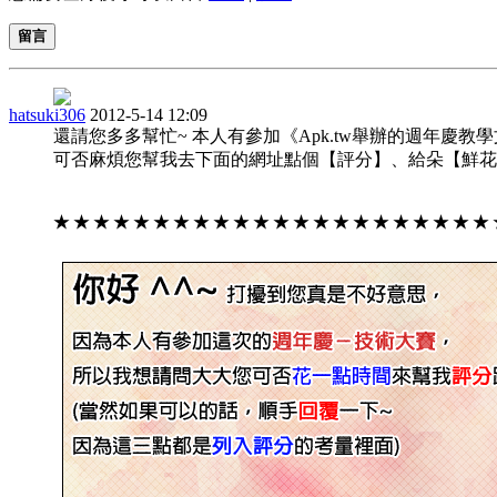
留言
hatsuki306
2012-5-14 12:09
還請您多多幫忙~ 本人有參加《Apk.tw舉辦的週年慶教
可否麻煩您幫我去下面的網址點個【評分】、給朵【鮮花】
★ ★ ★ ★ ★ ★ ★ ★ ★ ★ ★ ★ ★ ★ ★ ★ ★ ★ ★ ★ ★ ★