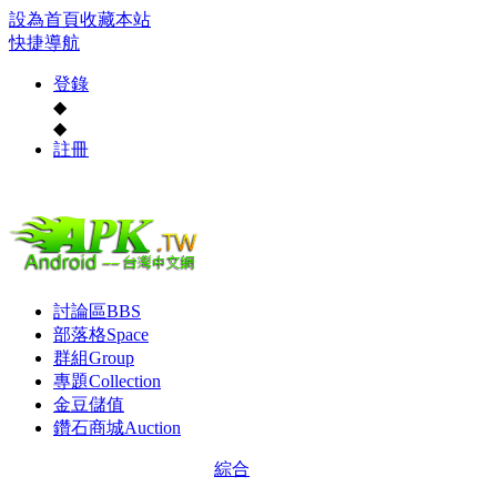
設為首頁
收藏本站
快捷導航
登錄
◆
◆
註冊
討論區
BBS
部落格
Space
群組
Group
專題
Collection
金豆儲值
鑽石商城
Auction
綜合