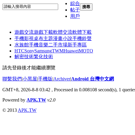
綜合
搜尋
帖子
用戶
遊戲交流
遊戲下載
軟體交流
軟體下載
手機影視
桌布主題
漫畫小說
手機鈴聲
水族館
手機音樂
二手市場
新手專區
HTC
Sony
Samsung
TWM
Huawei
MOTO
解密技術
繁化技術
請先登錄後才能繼續瀏覽
聯繫我們
|
小黑屋
|
手機版
|
Archiver
|
Android 台灣中文網
GMT+8, 2026-8-8 03:42
, Processed in 0.008108 second(s), 1 quer
Powered by
APK.TW
v2.0
© 2013
APK.TW