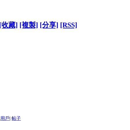
[收藏]
[複製]
[分享]
[RSS]
用戶
|
帖子