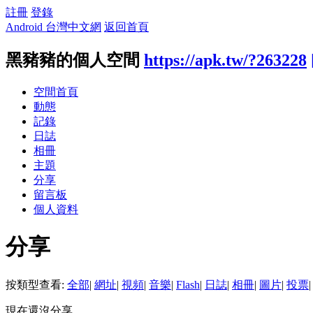
註冊
登錄
Android 台灣中文網
返回首頁
黑豬豬的個人空間
https://apk.tw/?263228
空間首頁
動態
記錄
日誌
相冊
主題
分享
留言板
個人資料
分享
按類型查看:
全部
|
網址
|
視頻
|
音樂
|
Flash
|
日誌
|
相冊
|
圖片
|
投票
|
現在還沒分享