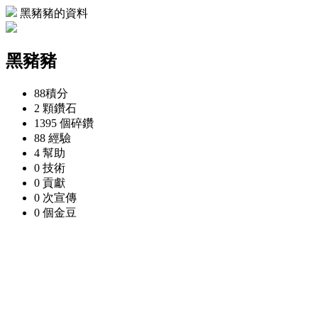
黑豬豬的資料
黑豬豬
88
積分
2 顆
鑽石
1395 個
碎鑽
88
經驗
4
幫助
0
技術
0
貢獻
0 次
宣傳
0 個
金豆