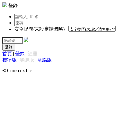
登錄
安全提問(未設定請忽略)
登錄
首頁
|
登錄
|
註冊
標準版
|
觸屏版
|
電腦版
|
© Comsenz Inc.