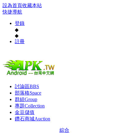
設為首頁
收藏本站
快捷導航
登錄
◆
◆
註冊
討論區
BBS
部落格
Space
群組
Group
專題
Collection
金豆儲值
鑽石商城
Auction
綜合