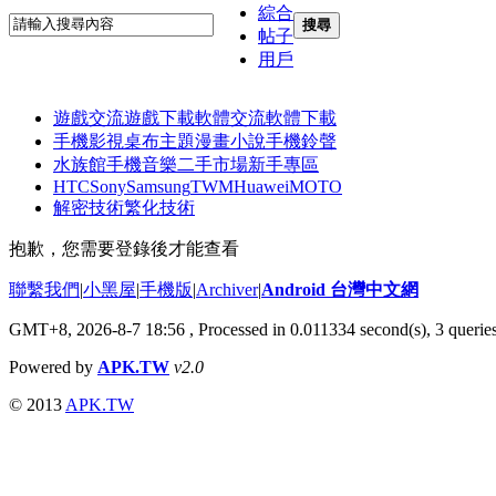
綜合
搜尋
帖子
用戶
遊戲交流
遊戲下載
軟體交流
軟體下載
手機影視
桌布主題
漫畫小說
手機鈴聲
水族館
手機音樂
二手市場
新手專區
HTC
Sony
Samsung
TWM
Huawei
MOTO
解密技術
繁化技術
抱歉，您需要登錄後才能查看
聯繫我們
|
小黑屋
|
手機版
|
Archiver
|
Android 台灣中文網
GMT+8, 2026-8-7 18:56
, Processed in 0.011334 second(s), 3 quer
Powered by
APK.TW
v2.0
© 2013
APK.TW