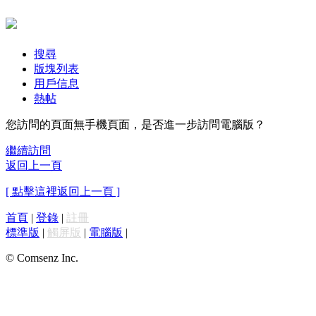
搜尋
版塊列表
用戶信息
熱帖
您訪問的頁面無手機頁面，是否進一步訪問電腦版？
繼續訪問
返回上一頁
[ 點擊這裡返回上一頁 ]
首頁
|
登錄
|
註冊
標準版
|
觸屏版
|
電腦版
|
© Comsenz Inc.