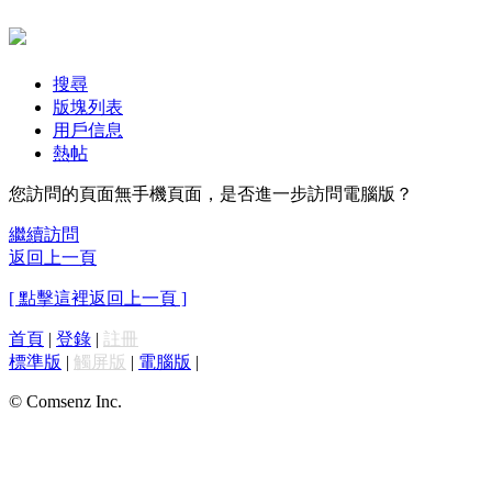
搜尋
版塊列表
用戶信息
熱帖
您訪問的頁面無手機頁面，是否進一步訪問電腦版？
繼續訪問
返回上一頁
[ 點擊這裡返回上一頁 ]
首頁
|
登錄
|
註冊
標準版
|
觸屏版
|
電腦版
|
© Comsenz Inc.