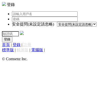
登錄
安全提問(未設定請忽略)
登錄
首頁
|
登錄
|
註冊
標準版
|
觸屏版
|
電腦版
|
© Comsenz Inc.