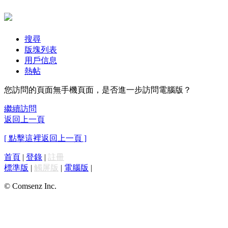
搜尋
版塊列表
用戶信息
熱帖
您訪問的頁面無手機頁面，是否進一步訪問電腦版？
繼續訪問
返回上一頁
[ 點擊這裡返回上一頁 ]
首頁
|
登錄
|
註冊
標準版
|
觸屏版
|
電腦版
|
© Comsenz Inc.