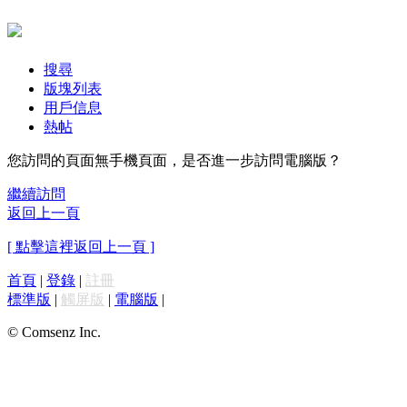
搜尋
版塊列表
用戶信息
熱帖
您訪問的頁面無手機頁面，是否進一步訪問電腦版？
繼續訪問
返回上一頁
[ 點擊這裡返回上一頁 ]
首頁
|
登錄
|
註冊
標準版
|
觸屏版
|
電腦版
|
© Comsenz Inc.