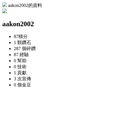
aakon2002的資料
aakon2002
87
積分
1 顆
鑽石
287 個
碎鑽
87
經驗
0
幫助
0
技術
1
貢獻
3 次
宣傳
0 個
金豆