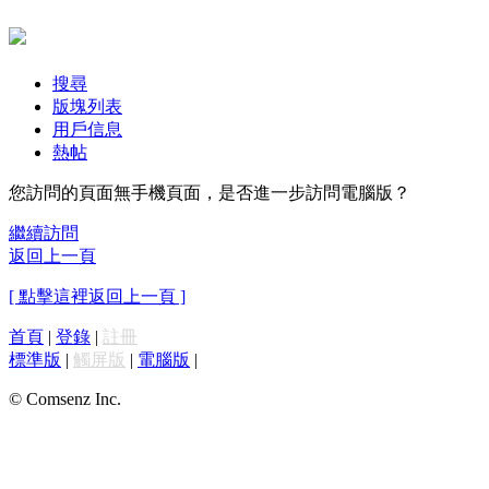
搜尋
版塊列表
用戶信息
熱帖
您訪問的頁面無手機頁面，是否進一步訪問電腦版？
繼續訪問
返回上一頁
[ 點擊這裡返回上一頁 ]
首頁
|
登錄
|
註冊
標準版
|
觸屏版
|
電腦版
|
© Comsenz Inc.