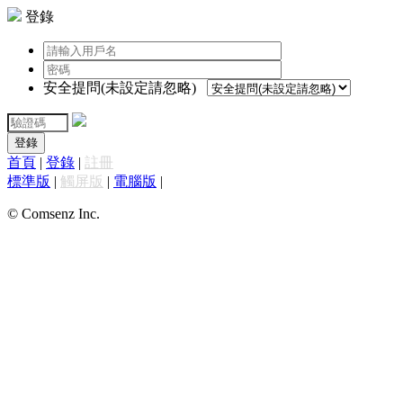
登錄
安全提問(未設定請忽略)
登錄
首頁
|
登錄
|
註冊
標準版
|
觸屏版
|
電腦版
|
© Comsenz Inc.