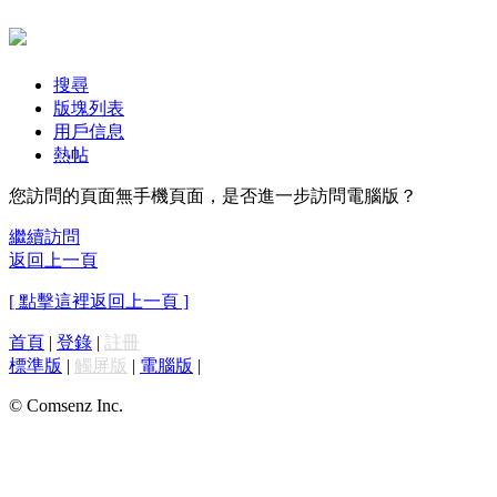
搜尋
版塊列表
用戶信息
熱帖
您訪問的頁面無手機頁面，是否進一步訪問電腦版？
繼續訪問
返回上一頁
[ 點擊這裡返回上一頁 ]
首頁
|
登錄
|
註冊
標準版
|
觸屏版
|
電腦版
|
© Comsenz Inc.