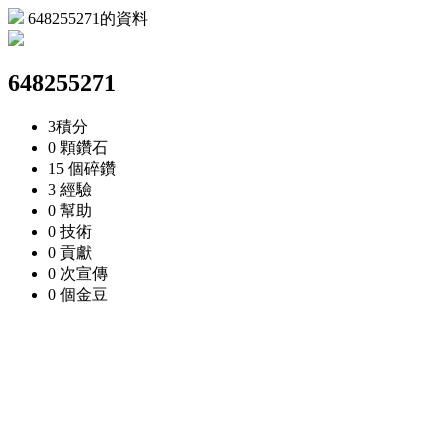
648255271的資料
648255271
3
積分
0 顆
鑽石
15 個
碎鑽
3
經驗
0
幫助
0
技術
0
貢獻
0 次
宣傳
0 個
金豆