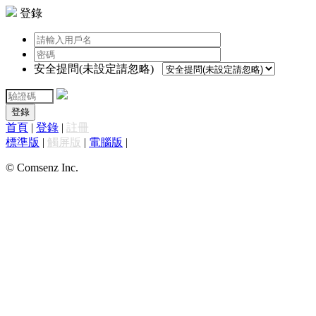
登錄
安全提問(未設定請忽略)
登錄
首頁
|
登錄
|
註冊
標準版
|
觸屏版
|
電腦版
|
© Comsenz Inc.