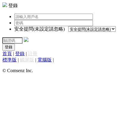
登錄
安全提問(未設定請忽略)
登錄
首頁
|
登錄
|
註冊
標準版
|
觸屏版
|
電腦版
|
© Comsenz Inc.