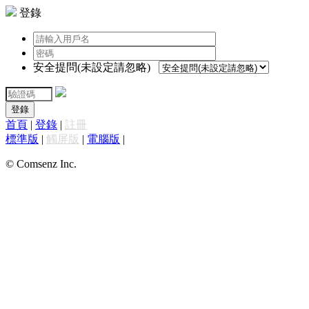
登錄
安全提問(未設定請忽略)
登錄
首頁
|
登錄
|
註冊
標準版
|
觸屏版
|
電腦版
|
© Comsenz Inc.