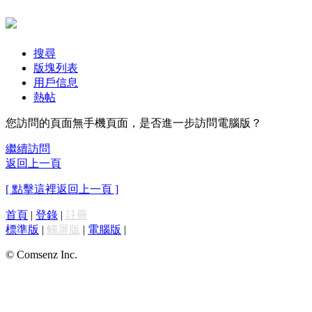
搜尋
版塊列表
用戶信息
熱帖
您訪問的頁面無手機頁面，是否進一步訪問電腦版？
繼續訪問
返回上一頁
[ 點擊這裡返回上一頁 ]
首頁
|
登錄
|
註冊
標準版
|
觸屏版
|
電腦版
|
© Comsenz Inc.