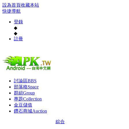
設為首頁
收藏本站
快捷導航
登錄
◆
◆
註冊
討論區
BBS
部落格
Space
群組
Group
專題
Collection
金豆儲值
鑽石商城
Auction
綜合