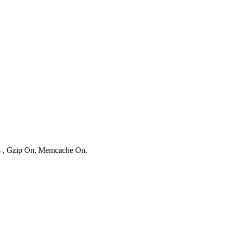
es , Gzip On, Memcache On.