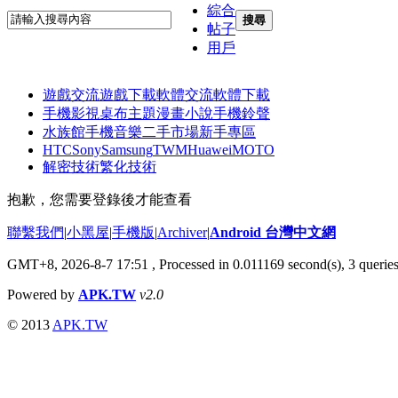
綜合
搜尋
帖子
用戶
遊戲交流
遊戲下載
軟體交流
軟體下載
手機影視
桌布主題
漫畫小說
手機鈴聲
水族館
手機音樂
二手市場
新手專區
HTC
Sony
Samsung
TWM
Huawei
MOTO
解密技術
繁化技術
抱歉，您需要登錄後才能查看
聯繫我們
|
小黑屋
|
手機版
|
Archiver
|
Android 台灣中文網
GMT+8, 2026-8-7 17:51
, Processed in 0.011169 second(s), 3 queri
Powered by
APK.TW
v2.0
© 2013
APK.TW