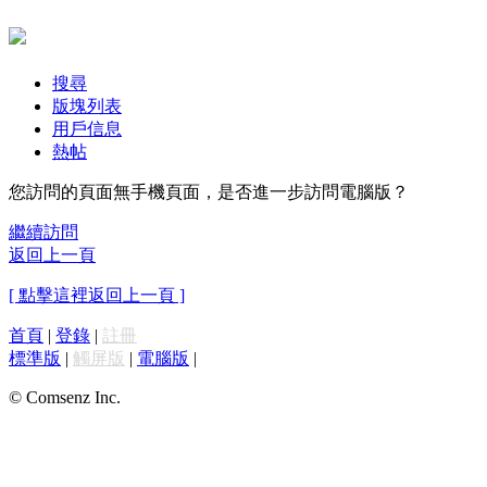
搜尋
版塊列表
用戶信息
熱帖
您訪問的頁面無手機頁面，是否進一步訪問電腦版？
繼續訪問
返回上一頁
[ 點擊這裡返回上一頁 ]
首頁
|
登錄
|
註冊
標準版
|
觸屏版
|
電腦版
|
© Comsenz Inc.