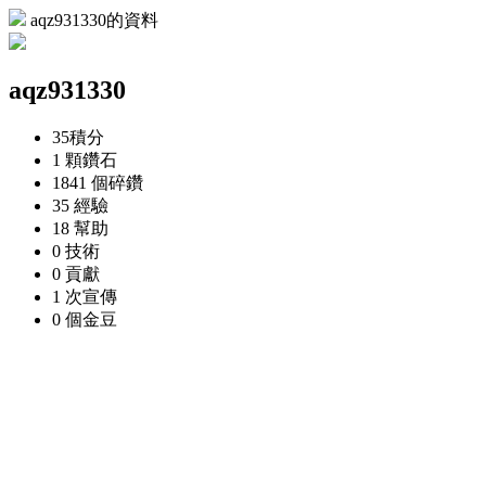
aqz931330的資料
aqz931330
35
積分
1 顆
鑽石
1841 個
碎鑽
35
經驗
18
幫助
0
技術
0
貢獻
1 次
宣傳
0 個
金豆