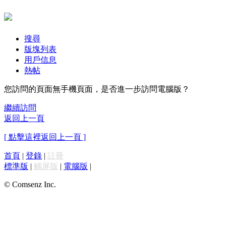
搜尋
版塊列表
用戶信息
熱帖
您訪問的頁面無手機頁面，是否進一步訪問電腦版？
繼續訪問
返回上一頁
[ 點擊這裡返回上一頁 ]
首頁
|
登錄
|
註冊
標準版
|
觸屏版
|
電腦版
|
© Comsenz Inc.