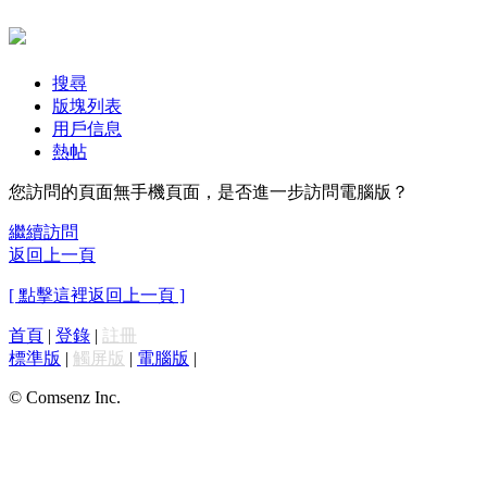
搜尋
版塊列表
用戶信息
熱帖
您訪問的頁面無手機頁面，是否進一步訪問電腦版？
繼續訪問
返回上一頁
[ 點擊這裡返回上一頁 ]
首頁
|
登錄
|
註冊
標準版
|
觸屏版
|
電腦版
|
© Comsenz Inc.