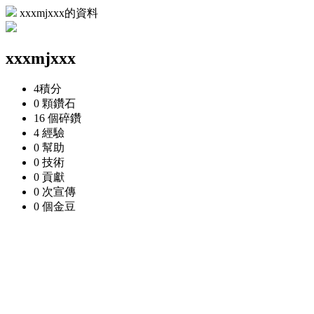
xxxmjxxx的資料
xxxmjxxx
4
積分
0 顆
鑽石
16 個
碎鑽
4
經驗
0
幫助
0
技術
0
貢獻
0 次
宣傳
0 個
金豆