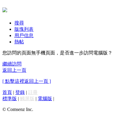
搜尋
版塊列表
用戶信息
熱帖
您訪問的頁面無手機頁面，是否進一步訪問電腦版？
繼續訪問
返回上一頁
[ 點擊這裡返回上一頁 ]
首頁
|
登錄
|
註冊
標準版
|
觸屏版
|
電腦版
|
© Comsenz Inc.