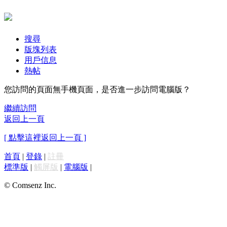
搜尋
版塊列表
用戶信息
熱帖
您訪問的頁面無手機頁面，是否進一步訪問電腦版？
繼續訪問
返回上一頁
[ 點擊這裡返回上一頁 ]
首頁
|
登錄
|
註冊
標準版
|
觸屏版
|
電腦版
|
© Comsenz Inc.