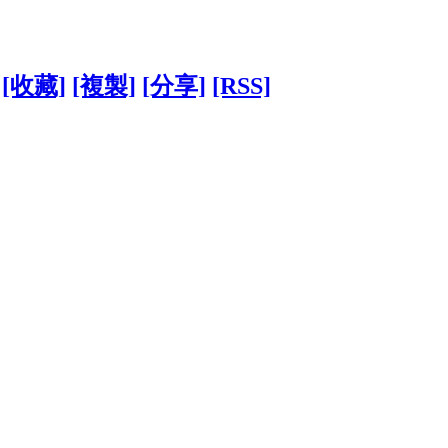
[收藏]
[複製]
[分享]
[RSS]