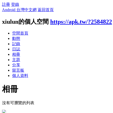
註冊
登錄
Android 台灣中文網
返回首頁
xiulun的個人空間
https://apk.tw/?2584822
空間首頁
動態
記錄
日誌
相冊
主題
分享
留言板
個人資料
相冊
沒有可瀏覽的列表