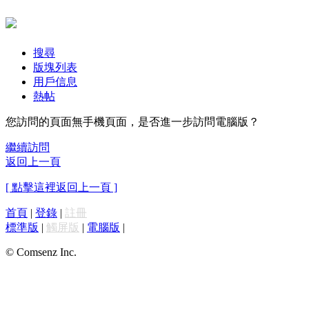
搜尋
版塊列表
用戶信息
熱帖
您訪問的頁面無手機頁面，是否進一步訪問電腦版？
繼續訪問
返回上一頁
[ 點擊這裡返回上一頁 ]
首頁
|
登錄
|
註冊
標準版
|
觸屏版
|
電腦版
|
© Comsenz Inc.