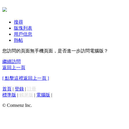
搜尋
版塊列表
用戶信息
熱帖
您訪問的頁面無手機頁面，是否進一步訪問電腦版？
繼續訪問
返回上一頁
[ 點擊這裡返回上一頁 ]
首頁
|
登錄
|
註冊
標準版
|
觸屏版
|
電腦版
|
© Comsenz Inc.