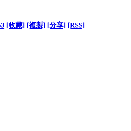
53
[收藏]
[複製]
[分享]
[RSS]