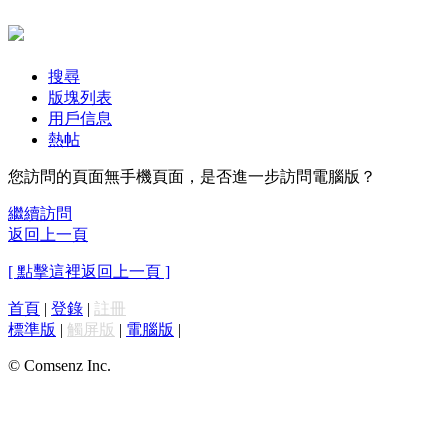
搜尋
版塊列表
用戶信息
熱帖
您訪問的頁面無手機頁面，是否進一步訪問電腦版？
繼續訪問
返回上一頁
[ 點擊這裡返回上一頁 ]
首頁
|
登錄
|
註冊
標準版
|
觸屏版
|
電腦版
|
© Comsenz Inc.