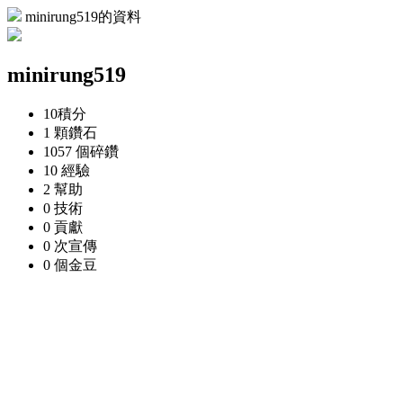
minirung519的資料
minirung519
10
積分
1 顆
鑽石
1057 個
碎鑽
10
經驗
2
幫助
0
技術
0
貢獻
0 次
宣傳
0 個
金豆