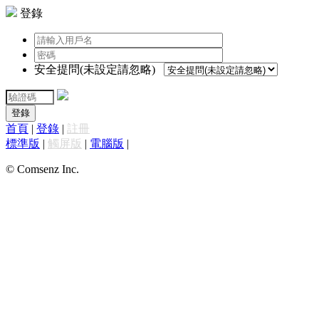
登錄
安全提問(未設定請忽略)
登錄
首頁
|
登錄
|
註冊
標準版
|
觸屏版
|
電腦版
|
© Comsenz Inc.