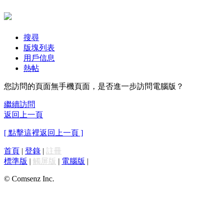
搜尋
版塊列表
用戶信息
熱帖
您訪問的頁面無手機頁面，是否進一步訪問電腦版？
繼續訪問
返回上一頁
[ 點擊這裡返回上一頁 ]
首頁
|
登錄
|
註冊
標準版
|
觸屏版
|
電腦版
|
© Comsenz Inc.