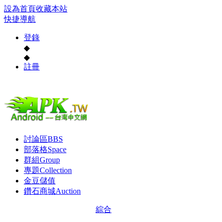
設為首頁
收藏本站
快捷導航
登錄
◆
◆
註冊
討論區
BBS
部落格
Space
群組
Group
專題
Collection
金豆儲值
鑽石商城
Auction
綜合