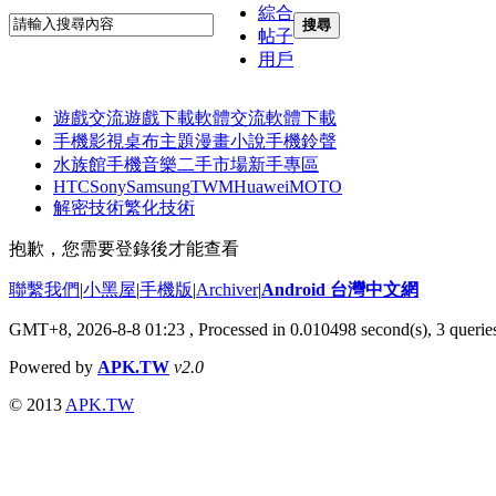
綜合
搜尋
帖子
用戶
遊戲交流
遊戲下載
軟體交流
軟體下載
手機影視
桌布主題
漫畫小說
手機鈴聲
水族館
手機音樂
二手市場
新手專區
HTC
Sony
Samsung
TWM
Huawei
MOTO
解密技術
繁化技術
抱歉，您需要登錄後才能查看
聯繫我們
|
小黑屋
|
手機版
|
Archiver
|
Android 台灣中文網
GMT+8, 2026-8-8 01:23
, Processed in 0.010498 second(s), 3 quer
Powered by
APK.TW
v2.0
© 2013
APK.TW