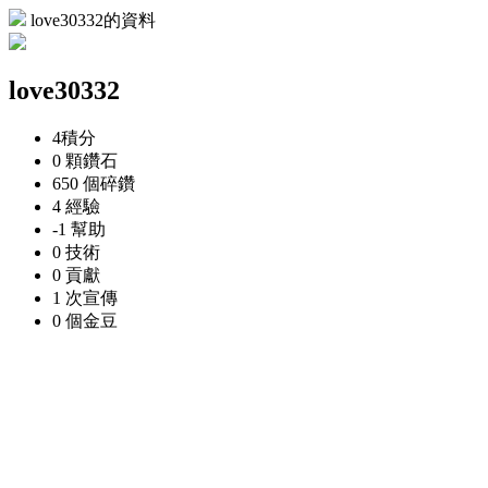
love30332的資料
love30332
4
積分
0 顆
鑽石
650 個
碎鑽
4
經驗
-1
幫助
0
技術
0
貢獻
1 次
宣傳
0 個
金豆