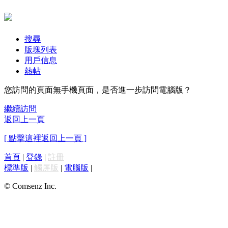
搜尋
版塊列表
用戶信息
熱帖
您訪問的頁面無手機頁面，是否進一步訪問電腦版？
繼續訪問
返回上一頁
[ 點擊這裡返回上一頁 ]
首頁
|
登錄
|
註冊
標準版
|
觸屏版
|
電腦版
|
© Comsenz Inc.