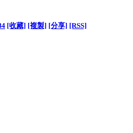
84
[收藏]
[複製]
[分享]
[RSS]