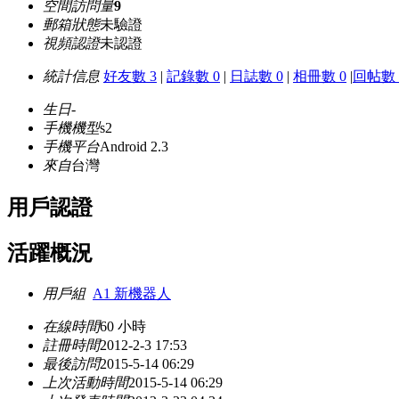
空間訪問量
9
郵箱狀態
未驗證
視頻認證
未認證
統計信息
好友數 3
|
記錄數 0
|
日誌數 0
|
相冊數 0
|
回帖數 
生日
-
手機機型
s2
手機平台
Android 2.3
來自
台灣
用戶認證
活躍概況
用戶組
A1 新機器人
在線時間
60 小時
註冊時間
2012-2-3 17:53
最後訪問
2015-5-14 06:29
上次活動時間
2015-5-14 06:29