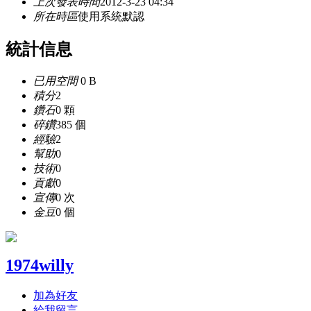
上次發表時間
2012-3-23 04:34
所在時區
使用系統默認
統計信息
已用空間
0 B
積分
2
鑽石
0 顆
碎鑽
385 個
經驗
2
幫助
0
技術
0
貢獻
0
宣傳
0 次
金豆
0 個
1974willy
加為好友
給我留言