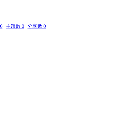
6
|
主題數 0
|
分享數 0