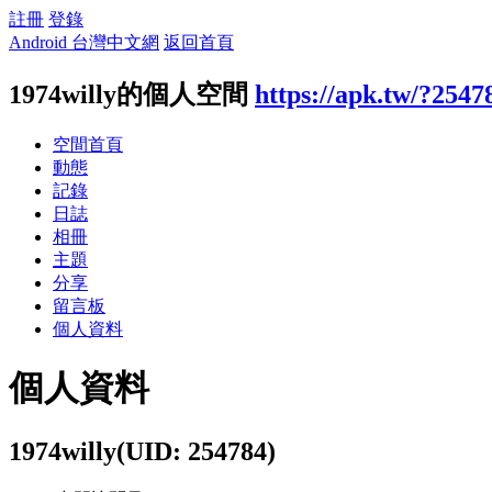
註冊
登錄
Android 台灣中文網
返回首頁
1974willy的個人空間
https://apk.tw/?2547
空間首頁
動態
記錄
日誌
相冊
主題
分享
留言板
個人資料
個人資料
1974willy
(UID: 254784)