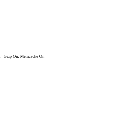
es , Gzip On, Memcache On.