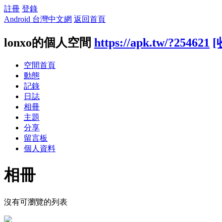
註冊
登錄
Android 台灣中文網
返回首頁
lonxo的個人空間
https://apk.tw/?254621
[
空間首頁
動態
記錄
日誌
相冊
主題
分享
留言板
個人資料
相冊
沒有可瀏覽的列表