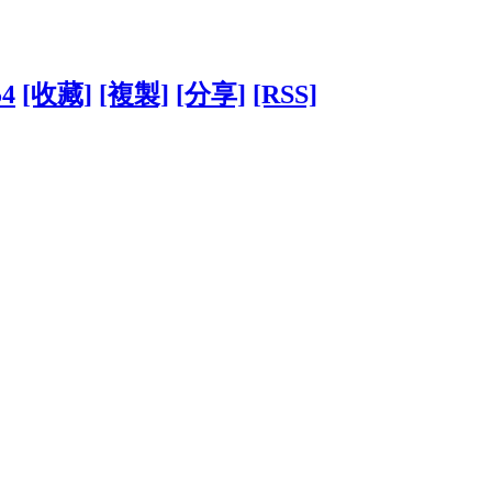
54
[收藏]
[複製]
[分享]
[RSS]