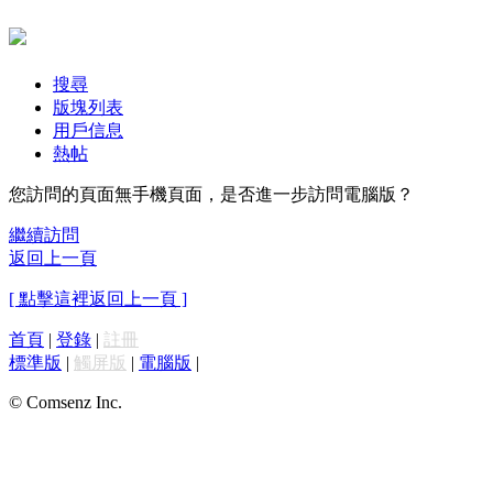
搜尋
版塊列表
用戶信息
熱帖
您訪問的頁面無手機頁面，是否進一步訪問電腦版？
繼續訪問
返回上一頁
[ 點擊這裡返回上一頁 ]
首頁
|
登錄
|
註冊
標準版
|
觸屏版
|
電腦版
|
© Comsenz Inc.