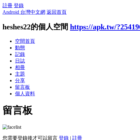
註冊
登錄
Android 台灣中文網
返回首頁
heshes22的個人空間
https://apk.tw/?25419
空間首頁
動態
記錄
日誌
相冊
主題
分享
留言板
個人資料
留言板
您需要登錄後才可以留言
登錄
|
註冊