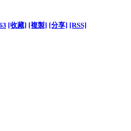
63
[收藏]
[複製]
[分享]
[RSS]