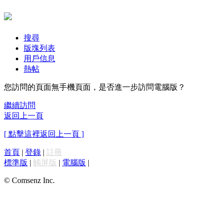
搜尋
版塊列表
用戶信息
熱帖
您訪問的頁面無手機頁面，是否進一步訪問電腦版？
繼續訪問
返回上一頁
[ 點擊這裡返回上一頁 ]
首頁
|
登錄
|
註冊
標準版
|
觸屏版
|
電腦版
|
© Comsenz Inc.