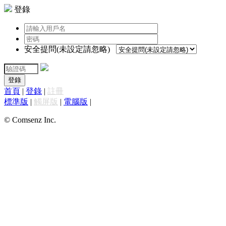
登錄
安全提問(未設定請忽略)
登錄
首頁
|
登錄
|
註冊
標準版
|
觸屏版
|
電腦版
|
© Comsenz Inc.