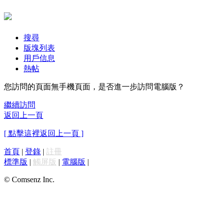
搜尋
版塊列表
用戶信息
熱帖
您訪問的頁面無手機頁面，是否進一步訪問電腦版？
繼續訪問
返回上一頁
[ 點擊這裡返回上一頁 ]
首頁
|
登錄
|
註冊
標準版
|
觸屏版
|
電腦版
|
© Comsenz Inc.