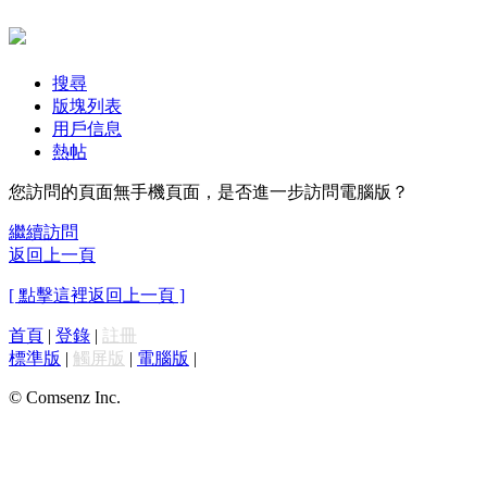
搜尋
版塊列表
用戶信息
熱帖
您訪問的頁面無手機頁面，是否進一步訪問電腦版？
繼續訪問
返回上一頁
[ 點擊這裡返回上一頁 ]
首頁
|
登錄
|
註冊
標準版
|
觸屏版
|
電腦版
|
© Comsenz Inc.